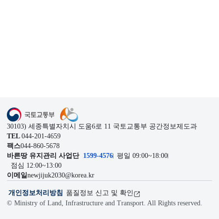
1599-4576
관련기관
이전
다