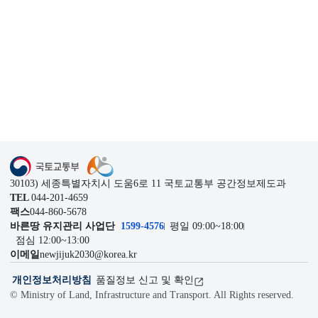
1599-4576
관련기관
이전
다