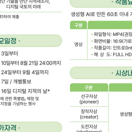
재조사사업 위탁고시
지적재조사 뉴스
자료실
공지사항
공지사항
026 지적재조사 Re:Vie
[기능개선](완료) 참고도
녕하세요. 바른땅 시스템
바른땅 시스템을 이용하여
 AI 숏폼 콘텐츠 콘테스
생성 및 확인 기능개선
업단입니다. 지적재조사
주셔서 감사합니다. 바른땅
 참가자 모집
 대한 국민의 관심과 이해
시스템이 아래 사유로 시스
 높이고, 새로운 시각의
템 이용이 중단될 예정입니
2026-07-31
2026-07-16
보 콘텐츠를 발굴하기 위
다. ------------------아래--------
2026 지적재조사 Re:Vie
------------------
 AI 숏폼 콘텐츠 콘테스트
더보기
 개최하오니 많은 관심과
여 바랍니다. 1. 공모주제