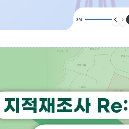
4
/
4
지적재조
간, 도면 등의
전국 시군구별
필지비율을 확