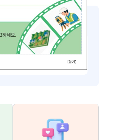
4
/
4
이전
다음
슬라이드 멈춤
지적재조사 홍보 자료