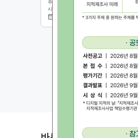
바른땅 소식
공지사항
지적
선택됨
공지사항
공지사항
[기능개선](완료) 책임수
2
바른땅 시스템을 이용하여
안
행기관 권한승인이력 검
w
주셔서 감사합니다. 바른땅
사
색조건추가
트
시스템이 아래 사유로 시스
에
템 이용이 중단될 예정입니
를
2026-07-31
다. ------------------아래--------
홍
------------------ [기능개선](완
해 
료) 책임수행기관 권한승인
w
이력 검색조건추가 * 중단
를
일정 : 2026. 7. 31. (금) 18:3
참
0 ~ 2026. 7. 31. (금) 19:30
(1시간) * 중단사유 : 책임수